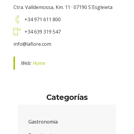
Ctra. Valldemossa, Km. 11 · 07190 S´Esgleieta
:
+34 971 611 800
:
+34 639 319 547
info@lafiore.com
Home
Categorías
Gastronomía