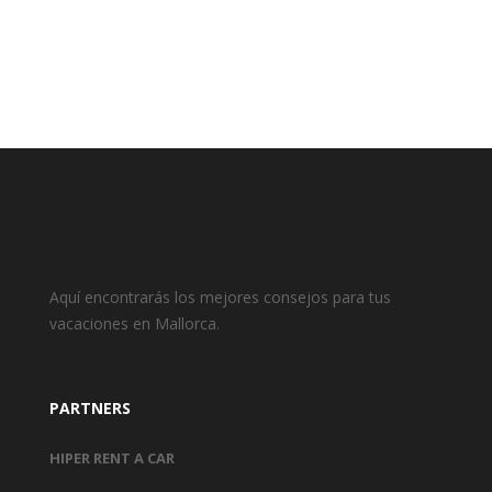
Aquí encontrarás los mejores consejos para tus
vacaciones en Mallorca.
PARTNERS
HIPER RENT A CAR