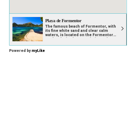
Playa de Formentor
The famous beach of Formentor, with
its fine white sand and clear calm
waters, is located on the Formentor
península, in close proximity to the
Puerto de Pollensa; one of the most
charismatic tourist destinations of the
Powered by
myLike
island. Surrounded by dense pine and
holm oak woods, the gentle slope of
the beach and shallow depth of the
water makes it ideal for families with
small children. There are also several
accesses enabled for the disabled and
a parking area, although you’ll find it’s
quite expensive. Due to its popularity
and easy access, in summer, you might
find it hard to find somewhere to throw
your towel, although the shade of the
surrounding pines is also an
alternative. Services available in
summer include lifeguards, sunbed
and parasol hire (the beach is divided
into three sectors, each with its own
rate), showers, toilets and two
souvenir shops. If you’re starting to
feel peckish, you’ll find two
restaurants in the cove; a buffet